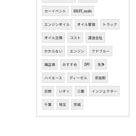
カーイベント
60LIFE_asahi
エンジンオイル
オイル管理
トラック
オイル交換
コスト
運送会社
かからない
エンジン
アドブルー
補正値
おすすめ
DPF
洗浄
お問い合わせはこちら
ハイエース
ディーゼル
添加剤
日野
いすゞ
三菱
インジェクター
千葉
埼玉
茨城