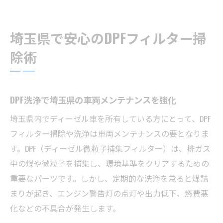
燃費改善とDPF洗浄の関係性を徹底解説
DPF洗浄の料金相場と選び方解説
埼玉県で安心のDPFフィルター掃
DPF洗浄の料金相場とコストパフォーマンス
除術
埼玉県でDPF洗浄業者を選ぶ際の基準
DPF洗浄の見積もりで確認すべきポイント
料金比較で分かる埼玉DPF洗浄の特徴
DPF洗浄で埼玉県の車両メンテナンスを強化
DPF洗浄の費用対効果と安心の選び方
埼玉県内でディーゼル車を所有している方にとって、DPF
ディーゼル車の燃費改善に役立つ洗浄方法
フィルター掃除や洗浄は車両メンテナンスの要となりま
DPF洗浄による燃費改善の具体的な効果
す。DPF（ディーゼル微粒子捕集フィルター）は、排ガス
中の煤や微粒子を捕集し、環境基準をクリアするための
燃費向上に効くDPF洗浄のポイント解説
重要なパーツです。しかし、定期的な洗浄を怠ると煤詰
DPF洗浄サービス選びで燃費を最適化
まりが起き、エンジン警告灯の点灯や出力低下、燃費悪
定期的なDPF洗浄が燃費悪化を防ぐ理由
化などの不具合が発生します。
埼玉県でおすすめのDPF洗浄方法とは