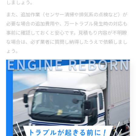
しましょう。
また、追加作業（センサー清掃や排気系の点検など）が
必要な場合の追加費用や、万一トラブル発生時の対応も
事前に確認しておくと安心です。見積もり内容が不明瞭
な場合は、必ず業者に質問し納得したうえで依頼しまし
ょう。
料金比較で分かる埼玉DPF洗浄の特徴
埼玉県内のDPF洗浄料金を比較すると、都心部と郊外で若
干の価格差が見られます。一般的に都市部の方がやや高
めの設定ですが、競争が激しいためキャンペーンや割引
が適用されるケースもあります。
「DPF洗浄 千葉」や「DPF洗浄 東京」など近隣県と比較し
ても、埼玉県は幅広い業者が存在し、非分解洗浄や短時