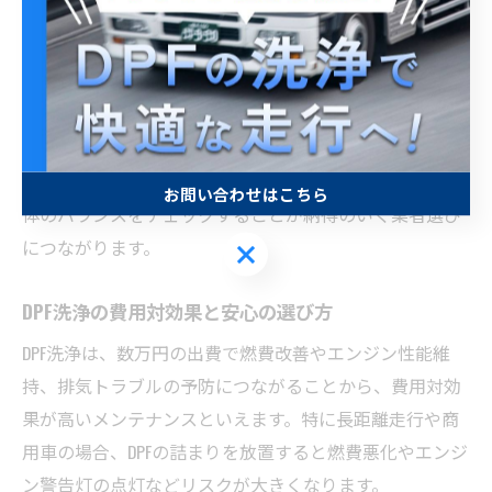
間仕上げなど多様なサービスが展開されています。料金
の安さだけでなく、作業品質や施工保証、アフターサー
ビスの充実度が選ばれる理由のひとつです。
実際の利用者の声では、「思ったより短時間で終わっ
た」「燃費が回復した」など、費用対効果を実感する意
見も多く見られます。料金比較だけでなく、サービス全
お問い合わせはこちら
体のバランスをチェックすることが納得のいく業者選び
につながります。
お問い合わせはこちら
DPF洗浄の費用対効果と安心の選び方
DPF洗浄は、数万円の出費で燃費改善やエンジン性能維
持、排気トラブルの予防につながることから、費用対効
果が高いメンテナンスといえます。特に長距離走行や商
用車の場合、DPFの詰まりを放置すると燃費悪化やエンジ
ン警告灯の点灯などリスクが大きくなります。