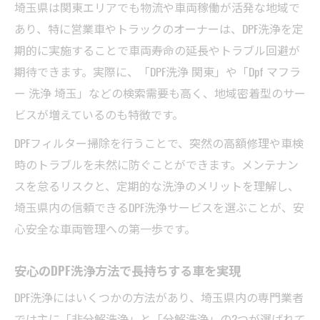
埼玉県は関東エリアでも物流や車両稼働が活発な地域で
自分でできるDPF掃除の可能性と注意点
あり、特に営業車やトラックのオーナーは、DPF洗浄を定
DPF洗浄は自分でできるかの判断基準
期的に実施することで車両寿命の延長やトラブル回避が
DIYでDPF洗浄を行う際の注意ポイント
期待できます。実際に、「DPF洗浄 関東」や「Dpf マフラ
自分でDPF洗浄する場合のリスクと対策
ー 洗浄 埼玉」などの検索需要も高く、地域密着型のサー
専門業者とDIYのDPF洗浄違いを比較
ビスが増えているのも特徴です。
DPF洗浄を安全に行うための準備と手順
DPFフィルター掃除を行うことで、突然の高額修理や車検
専門業者に依頼するDPF洗浄の魅力とは
時のトラブルを未然に防ぐことができます。メンテナン
DPF洗浄を専門業者に任せる安心の理由
スを怠るリスクと、定期的な洗浄のメリットを理解し、
専門業者のDPF洗浄技術とサービス内容
埼玉県内の信頼できるDPF洗浄サービスを選ぶことが、安
心安全な車両管理への第一歩です。
DPF洗浄業者選びで重視すべきポイント
専門業者によるDPF洗浄のメリット解説
安心のDPF洗浄方法で長持ちする車を実現
保証やアフターサービス付きDPF洗浄の魅力
DPF洗浄にはいくつかの方法があり、埼玉県内の専門業者
DPFマフラー洗浄で性能維持を目指すには
では主に「非分解洗浄」と「分解洗浄」の2つが選ばれて