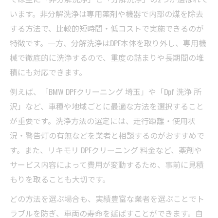
DPFマフラー洗浄で車両性能を保つ方法
います。非分解洗浄は専用薬剤や機器で内部の煤を除去
定期的なDPFマフラー洗浄の重要性
する方法で、比較的短時間・低コストで実施できるのが
DPF洗浄が車の寿命延長に貢献する理由
特徴です。一方、分解洗浄はDPF本体を取り外し、専用機
マフラー洗浄でトラブル予防と安全運転
械で徹底的に洗浄するので、重度の詰まりや長期間の堆
DPF洗浄とマフラー管理のベストな流れ
積にも対応できます。
例えば、「BMW DPFクリーニング 埼玉」や「Dpf 洗浄 所
沢」など、車種や地域ごとに最適な方法を選択すること
が重要です。洗浄方法の選定には、走行距離・使用状
況・警告灯の有無などを業者と相談するのがおすすめで
す。また、リキモリ DPFクリーニング 料金など、薬剤や
サービス内容によって費用が変動するため、事前に見積
もりを取ることも大切です。
どの方法を選ぶ場合も、実績豊富な業者を選ぶことでト
ラブルを防ぎ、車両の寿命を延ばすことができます。自