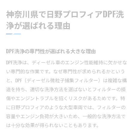
神奈川県でDPF洗浄が注目される背景とは
神奈川県で日野プロフィアDPF洗
DPF洗浄が日野プロフィアにもたらす効果とは
浄が選ばれる理由
DPF洗浄によるエンジンパワー回復の実感
燃費向上を実現するDPF洗浄の効果的な方法
DPF洗浄で排気トラブルを未然に防ぐ秘訣
DPF洗浄の専門性が選ばれる大きな理由
日野プロフィアの走行性能向上とDPF洗浄
DPF洗浄は、ディーゼル車のエンジン性能維持に欠かせな
DPF洗浄が車両寿命延長にどう繋がるか解説
い専門的な作業です。なぜ専門性が求められるかという
日野プロフィアの走りを支えるDPF洗浄の重要性
と、DPF（ディーゼル微粒子捕集フィルター）は複雑な構
DPF洗浄が日野プロフィアの性能維持に不可
造を持ち、適切な洗浄方法を選ばないとフィルターの損
欠
傷やエンジントラブルを招くリスクがあるためです。特
に日野プロフィアのような大型車両では、フィルターの
DPF洗浄の有無で変わる走行安定性の違い
容量やエンジン負荷が大きいため、一般的な洗浄方法で
車両トラブルを防ぐDPF洗浄の基本知識
は十分な効果が得られないこともあります。
DPF洗浄とエンジン内部浄化の深い関係