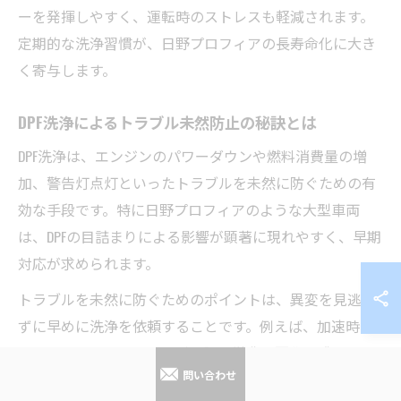
ーを発揮しやすく、運転時のストレスも軽減されます。
定期的な洗浄習慣が、日野プロフィアの長寿命化に大き
く寄与します。
DPF洗浄によるトラブル未然防止の秘訣とは
DPF洗浄は、エンジンのパワーダウンや燃料消費量の増
加、警告灯点灯といったトラブルを未然に防ぐための有
効な手段です。特に日野プロフィアのような大型車両
は、DPFの目詰まりによる影響が顕著に現れやすく、早期
対応が求められます。
トラブルを未然に防ぐためのポイントは、異変を見逃さ
ずに早めに洗浄を依頼することです。例えば、加速時の
パワー不足やアイドリング不調、燃費の悪化を感じたら
問い合わせ
DPFの状態を点検しましょう。これらはDPFの詰まりの初