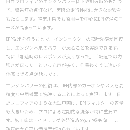
日野プロフィアのエンジンパワー低下や加速時のもたつ
き、警告灯の点灯など、実際の走行性能に大きな影響を
もたらします。神奈川県でも商用車を中心にDPF洗浄のニ
ーズが高まっています。
DPF洗浄を行うことで、インジェクターの噴射効率が回復
し、エンジン本来のパワーが戻ることを実感できます。
特に「加速時のレスポンスが良くなった」「坂道での力
強さが戻った」といった声が多く、作業後すぐに違いを
体感できる点が魅力です。
エンジンパワーの回復は、DPF内部のカーボンやススを高
精度な専用機器で洗浄することによって実現します。日
野プロフィアのような大型車両は、DPFフィルターの容量
も大きいため、プロによる定期的な洗浄が特に重要で
す。施工後はアイドリングや発進時の安定感も向上し、
運転者から高い満足度が得られています。