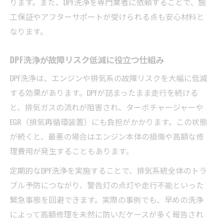
ります。また、DPF洗浄を専門業者に依頼することで、施
工保証やアフターサポートが受けられる点も安心材料と
なります。
DPF洗浄が故障リスク低減に役立つ仕組み
DPF洗浄は、エンジンや排気系の故障リスクを大幅に低減
する効果があります。DPFが詰まったまま走行を続ける
と、排気ガスの流れが阻害され、ターボチャージャーや
EGR（排気再循環装置）にも負担がかかります。この状態
が続くと、最悪の場合はエンジン本体の損傷や高額な修
理費用が発生することもあります。
定期的なDPF洗浄を実施することで、排気系統全体のトラ
ブル予防につながり、警告灯の点灯や走行不能といった
緊急事態を回避できます。実際の事例でも、早めの洗浄
によって高額修理を未然に防いだケースが多く報告され