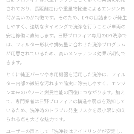
DPF洗浄で整備コストも賢く抑えるコツ
されており、長距離走行や重量物輸送によるエンジン負
コストを抑えるDPF洗浄方法のご紹介
荷が高いのが特徴です。そのため、DPFの目詰まりが発生
低コストでDPF洗浄を実現するポイント
しやすく、適切なタイミングで洗浄を行うことが車両の
コストと効果を両立するDPF洗浄手順とは
安定稼働に直結します。日野プロフィア専用のDPF洗浄で
DPF洗浄で経済的なメンテナンスを目指す方
は、フィルター形状や排気量に合わせた洗浄プログラム
法
が用意されているため、高いメンテナンス効果が期待で
自分でできる簡単なDPF洗浄対策を紹介
きます。
安心して依頼できるDPF洗浄サービス選び
とくに純正パーツや専用機器を活用した洗浄は、フィル
ター内部の微細な汚れまで確実に除去しやすく、エンジ
ン本来のパワーと燃費性能の回復につながります。加え
て、専門業者は日野プロフィアの構造や弱点を熟知して
いるため、洗浄時のトラブル発生リスクを最小限に抑え
られる点も大きな魅力です。
ユーザーの声として「洗浄後はアイドリングが安定し、