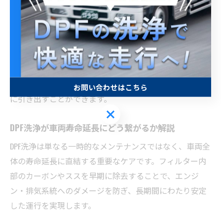
できるようになり、ドライバーの疲労軽減にも繋がりま
す。
また、神奈川県のような交通量の多いエリアでは、頻繁
なストップ＆ゴーや渋滞でDPFへの負担が増すため、定期
的な洗浄がより重要です。DPF洗浄を計画的に実施するこ
とで、日野プロフィアの本来のパフォーマンスを最大限
お問い合わせはこちら
に引き出すことができます。
お問い合わせはこちら
DPF洗浄が車両寿命延長にどう繋がるか解説
DPF洗浄は単なる一時的なメンテナンスではなく、車両全
体の寿命延長に直結する重要なケアです。フィルター内
部のカーボンやススを早期に除去することで、エンジ
ン・排気系統へのダメージを防ぎ、長期間にわたり安定
した運行を実現します。