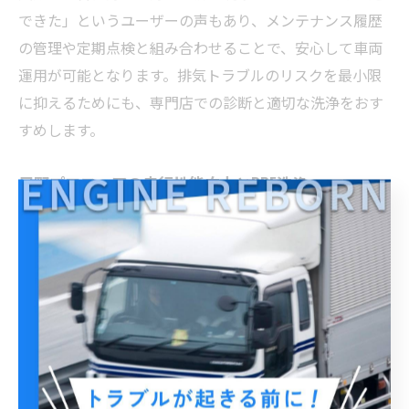
できた」というユーザーの声もあり、メンテナンス履歴
の管理や定期点検と組み合わせることで、安心して車両
運用が可能となります。排気トラブルのリスクを最小限
に抑えるためにも、専門店での診断と適切な洗浄をおす
すめします。
日野プロフィアの走行性能向上とDPF洗浄
日野プロフィアは大型トラックとして多くの物流現場で
活躍していますが、DPFの目詰まりは走行性能に直結する
課題です。とくに力強い加速や長距離運転時の安定性を
維持するためには、DPF洗浄が不可欠です。
DPF洗浄によって排気効率が改善されることで、エンジン
出力のロスが減り、走行時のストレスが軽減します。こ
れにより、積載量が多い状態でもスムーズな走りを維持