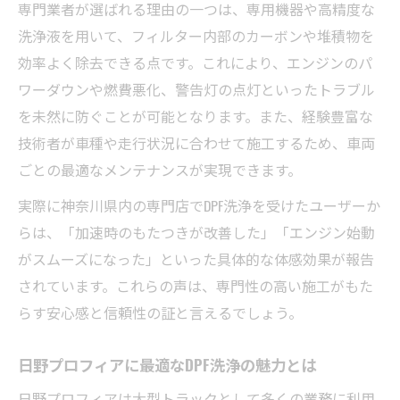
専門業者が選ばれる理由の一つは、専用機器や高精度な
日野プロフィア特有のDPF洗浄必要性を解説
洗浄液を用いて、フィルター内部のカーボンや堆積物を
エンジン性能維持にDPF洗浄は欠かせない理由
効率よく除去できる点です。これにより、エンジンのパ
エンジン性能維持に役立つDPF洗浄の役割
ワーダウンや燃費悪化、警告灯の点灯といったトラブル
DPF洗浄で長く快適な走りを実現する方法
を未然に防ぐことが可能となります。また、経験豊富な
日野プロフィアの本来の力を引き出す秘訣
技術者が車種や走行状況に合わせて施工するため、車両
DPF洗浄が故障リスク低減に役立つ仕組み
ごとの最適なメンテナンスが実現できます。
定期的なDPF洗浄が車両寿命に与える影響
実際に神奈川県内の専門店でDPF洗浄を受けたユーザーか
メンテナンスの秘訣はDPF洗浄で寿命延長
らは、「加速時のもたつきが改善した」「エンジン始動
DPF洗浄でメンテナンス効果を最大化する方
がスムーズになった」といった具体的な体感効果が報告
法
されています。これらの声は、専門性の高い施工がもた
日野プロフィアの寿命を延ばすDPF洗浄習慣
らす安心感と信頼性の証と言えるでしょう。
DPF洗浄によるトラブル未然防止の秘訣とは
日野プロフィアに最適なDPF洗浄の魅力とは
日常点検にDPF洗浄を取り入れるメリット
日野プロフィアは大型トラックとして多くの業務に利用