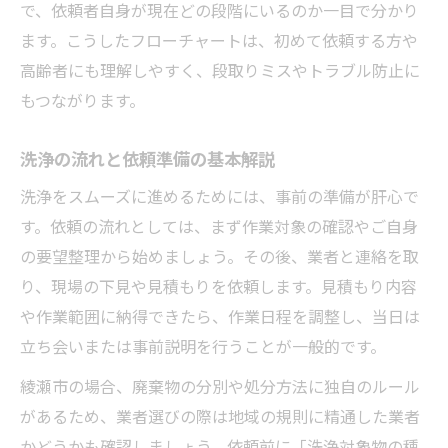
で、依頼者自身が現在どの段階にいるのか一目で分かり
洗浄時に押さえるべき地域の注意点
ます。こうしたフローチャートは、初めて依頼する方や
自治体ごとに異なる洗浄ルールの違い
高齢者にも理解しやすく、段取りミスやトラブル防止に
洗浄と廃棄物分別を両立させるコツ
もつながります。
洗浄手続きを円滑に進めるポイント
洗浄の流れと依頼準備の基本解説
廃棄物処理まで見える洗浄プロセスの極意
洗浄後の廃棄物処理フローの重要性
洗浄をスムーズに進めるためには、事前の準備が肝心で
す。依頼の流れとしては、まず作業対象の確認やご自身
洗浄から廃棄管理までの流れを簡潔に解説
の要望整理から始めましょう。その後、業者と連絡を取
洗浄と廃棄物分別の連携ポイント
り、現場の下見や見積もりを依頼します。見積もり内容
洗浄後のごみ処理で知っておきたいこと
や作業範囲に納得できたら、作業日程を調整し、当日は
洗浄と廃棄物処理計画の基礎知識
立ち会いまたは事前説明を行うことが一般的です。
迷わず進める洗浄依頼の賢い進行法
綾瀬市の場合、廃棄物の分別や処分方法に独自のルール
洗浄依頼時に役立つ段取り方法
があるため、業者選びの際は地域の規則に精通した業者
洗浄の流れを整理して効率化を実現
かどうかも確認しましょう。依頼前に「洗浄対象物の種