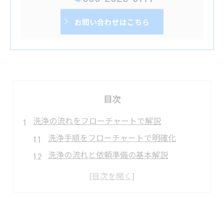
お問い合わせはこちら
目次
洗浄の流れをフローチャートで解説
洗浄手順をフローチャートで明確化
洗浄の流れと依頼準備の基本解説
洗浄で迷わないための段取りポイント
分かりやすい洗浄手順の整理方法
洗浄フローチャートで依頼の不安解消
神奈川県綾瀬市の洗浄手順を徹底整理