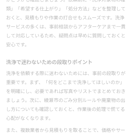
洗浄依頼で迷わない進行のコツ
類」「希望する仕上がり」「処分方法」などを整理して
洗浄フローチャートを使った依頼術
おくと、見積もりや作業の打合せもスムーズです。洗浄
洗浄依頼の準備と確認事項まとめ
サービスの多くは、事前相談からアフターケアまで一貫
して対応しているため、疑問点は早めに質問しておくと
安心です。
洗浄で迷わないための段取りポイント
洗浄を依頼する際に迷わないためには、事前の段取りが
重要です。まず、「何をどこまで洗浄してほしいのか」
を明確にし、必要であれば写真やリストでまとめておき
ましょう。次に、綾瀬市のごみ分別ルールや廃棄物の出
し方についても確認しておくと、作業後の処理で慌てる
心配がなくなります。
また、複数業者から見積もりを取ることで、価格やサー