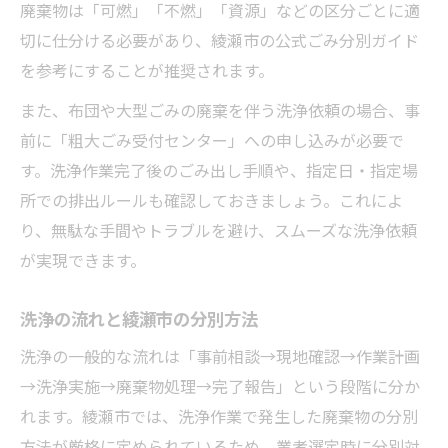
廃棄物は「可燃」「不燃」「資源」などの区分ごとに適
切に仕分ける必要があり、綾瀬市の公式ごみ分別ガイド
を参考にすることが推奨されます。
また、布団や大型ごみの廃棄を伴う洗浄依頼の場合、事
前に「粗大ごみ受付センター」への申し込みが必要で
す。洗浄作業完了後のごみ出し手順や、指定日・指定場
所での排出ルールも確認しておきましょう。これによ
り、無駄な手間やトラブルを避け、スムーズな洗浄依頼
が実現できます。
洗浄の流れと綾瀬市の分別方法
洗浄の一般的な流れは「事前相談→現地確認→作業計画
→洗浄実施→廃棄物処理→完了報告」という段階に分か
れます。綾瀬市では、洗浄作業で発生した廃棄物の分別
方法が厳格に定められているため、業者選定時に分別対