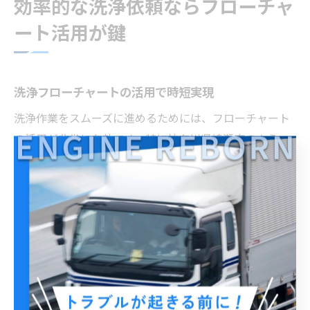
効率的な洗浄依頼ならフローチャ
ート活用が鍵
洗浄フローチャートの活用で時短実現
洗浄作業をスムーズに進めるためには、フローチャート
の活用が非常に有効です。特に神奈川県綾瀬市のよう
に、ごみ分別や廃棄物処理のルールが厳格な地域では、
事前に作業工程を可視化することで手戻りやミスを防げ
ます。具体的には、各工程ごとに必要な作業内容や注意
点を明記したフローチャートを作成し、担当者全員で共
有することで、無駄な待機時間や確認作業を減らすこと
が可能です。
また、フローチャートを参照しながら作業を進めること