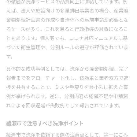
の徹底が洗浄サービスの品質向上に直結しています。例
えば、法人や施設向けの多量排出事業者の場合、産業廃
棄物処理計画書の作成や自治体への事前申請が必要とな
るケースが多く、これを怠ると行政指導の対象になるこ
ともあります。個人宅でも、コロナ対応マニュアルに基
づいた衛生管理や、分別ルールの遵守が評価されていま
す。
具体的な成功事例としては、洗浄から廃棄物処理、完了
報告までをフローチャート化し、依頼主と業者双方で進
捗を共有することで、ミスや手戻りを最小限に抑えた事
例が挙げられます。逆に、分別内容の認識不足や申請漏
れによる回収遅延が失敗例として報告されています。
綾瀬市で注意すべき洗浄ポイント
綾瀬市で洗浄を依頼する際の注意点として、第一にごみ