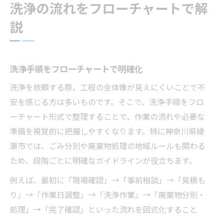
洗浄の流れをフローチャートで解
綾瀬市の洗浄手順と地域ルール解説
説
洗浄の流れと綾瀬市の分別方法
綾瀬市で実践する洗浄依頼の進め方
洗浄先行事例に見る地域手順の特徴
洗浄手順をフローチャートで明確化
綾瀬市で注意すべき洗浄ポイント
洗浄を依頼する際、工程の全体像が見えにくいことで不
効率的な洗浄依頼ならフローチャート活用が鍵
安を感じる方は多いものです。そこで、洗浄手順をフロ
洗浄フローチャートの活用で時短実現
ーチャート形式で整理することで、作業の流れや必要な
準備を視覚的に把握しやすくなります。特に神奈川県綾
洗浄依頼を効率化する手順の工夫
瀬市では、ごみ分別や廃棄物処理の地域ルールも関わる
洗浄の流れを見える化してミス防止
ため、段階ごとに明確なガイドラインが役立ちます。
洗浄依頼時に役立つフローチャート作成法
例えば、最初に「現場確認」→「事前相談」→「見積も
洗浄手順の管理で効率アップを目指す
り」→「作業日調整」→「洗浄作業」→「廃棄物分別・
地域ルールと洗浄手続きのポイントまとめ
処理」→「完了確認」といった流れを図式化すること
地域ごとの洗浄手順と分別ルール整理