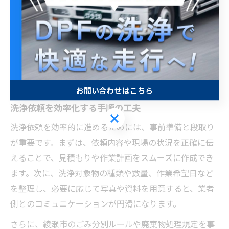
で、初めて洗浄依頼をする方でも安心して手続きを進め
られます。たとえば、依頼受付から現地確認、洗浄作
業、廃棄物分別、最終確認までの流れを一目で把握で
き、各工程で必要な準備や注意事項も明確になります。
これにより、作業時間の短縮と効率化を同時に実現でき
るのです。
お問い合わせはこちら
洗浄依頼を効率化する手順の工夫
お問い合わせはこちら
洗浄依頼を効率的に進めるためには、事前準備と段取り
が重要です。まずは、依頼内容や現場の状況を正確に伝
えることで、見積もりや作業計画をスムーズに作成でき
ます。次に、洗浄対象物の種類や数量、作業希望日など
を整理し、必要に応じて写真や資料を用意すると、業者
側とのコミュニケーションが円滑になります。
さらに、綾瀬市のごみ分別ルールや廃棄物処理規定を事