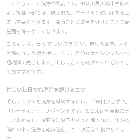
ったときにすぐ洗浄が可能です。神奈川県川崎市幸区の
洗浄方法の工夫で家の快適度が向上
ような都市部では、限られたスペースを有効活用する工
洗浄を見直して暮らしやすさを実感
夫も重要となります。場所ごとに道具を分けることで衛
家づくりに役立つ洗浄の基本知識
生面も保ちやすくなります。
洗浄習慣が快適な空間を作る理由
このように、日々の“ついで掃除”や、道具の配置、汚れ
洗浄を活用した家の環境改善法
を溜めない意識を持つことで、洗浄作業がシンプルかつ
効果的な洗浄なら時短と清潔を両立
短時間で完了します。忙しい方でも続けやすい方法とし
時短を叶える洗浄の工夫と実践方法
ておすすめです。
洗浄で清潔と効率の両立を目指すコツ
忙しい毎日でも洗浄を続けるコツ
洗浄を効果的にするポイント解説
忙しい日々でも洗浄を継続するには、「毎日少しずつ」
洗浄の質を上げて家事時間を短縮
「ルーティン化」がポイントです。たとえば朝食後にテ
洗浄で家族みんなが安心できる環境
ーブルを拭く、帰宅後に浴室をざっと流すなど、生活の
衛生環境を守るための洗浄の秘訣
流れの中に洗浄を組み込むことで無理なく続けられま
洗浄で衛生環境を簡単に守る方法
す。