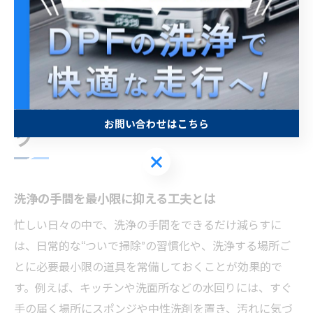
とで、心にもゆとりが生まれ、暮らし全体の満足度が向
上します。まずは今日から、無駄のない洗浄習慣を始め
てみてはいかがでしょうか。
手間なく続く洗浄テクニックのコ
お問い合わせはこちら
ツ
お問い合わせはこちら
洗浄の手間を最小限に抑える工夫とは
忙しい日々の中で、洗浄の手間をできるだけ減らすに
は、日常的な“ついで掃除”の習慣化や、洗浄する場所ご
とに必要最小限の道具を常備しておくことが効果的で
す。例えば、キッチンや洗面所などの水回りには、すぐ
手の届く場所にスポンジや中性洗剤を置き、汚れに気づ