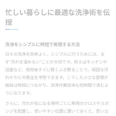
シンプルな洗浄で叶える清潔な日常
忙しい暮らしに最適な洗浄術を伝
洗浄で清潔な日常を手軽に維持する秘訣
授
シンプル洗浄で家中の汚れをリセット
洗浄が楽になる時短テクニックの実践例
洗浄を日常に取り入れる簡単な流れ
洗浄をシンプルに時短で実現する方法
無駄を省いた洗浄で心地よい暮らしへ
日々の洗浄を効率よく、シンプルに行うためには、ま
手間なく続く洗浄テクニックのコツ
ず“汚れを溜めない”ことが大切です。例えばキッチンや
洗浄の手間を最小限に抑える工夫とは
浴室など、使用後すぐに軽くふき取ることで、頑固な汚
れやカビの発生を予防できます。こうした小さな習慣が
毎日続く洗浄テクニックで清潔を保つ
結局は時短につながり、洗浄作業自体も短時間で済むよ
洗浄をラクにするポイントを解説
うになります。
洗浄習慣化で家事の負担を減らす方法
さらに、汚れが気になる場所ごとに専用のクロスやスポ
洗浄に役立つ時短アイデアまとめ
ンジを配置し、使いやすい位置に置いておくと、思い立
洗浄方法で変わる快適な家づくりとは