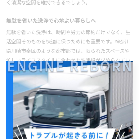
く清潔な空間を維持できるでしょう。
無駄を省いた洗浄で心地よい暮らしへ
無駄を省いた洗浄は、時間や労力の節約だけでなく、生
活空間そのものを快適に保つためにも重要です。神奈川
県川崎市幸区のような都市部では、限られたスペースや
忙しいライフスタイルに合わせた洗浄術が求められてい
ます。
例えば、必要以上に多くの洗剤や道具を使わず、厳選し
たアイテムだけで日常の汚れに対応することで、収納ス
ペースも有効活用できます。さらに、定期的な洗浄リズ
ムを作ることで、頑固な汚れの発生自体を抑えられ、
日々の掃除が楽になります。
このように、シンプルで効果的な洗浄術を取り入れるこ